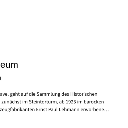
seum
l
vel geht auf die Sammlung des Historischen
e zunächst im Steintorturm, ab 1923 im barocken
elzeugfabrikanten Ernst Paul Lehmann erworbene
tgeschichtliche Ausstellung zur Verfügung
39 der Stadt über, ebenso übergab der Historische