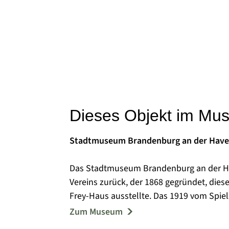
Dieses Objekt im Mu
Stadtmuseum Brandenburg an der Have
Das Stadtmuseum Brandenburg an der Ha
Vereins zurück, der 1868 gegründet, dies
Frey-Haus ausstellte. Das 1919 vom Spi
und dem Historischen Verein für die stad
Zum Museum
gestellte Haus übergaben seine Erben 19