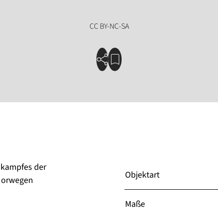
skampfes der
Objektart
 Norwegen
Maße