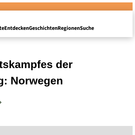
te
Entdecken
Geschichten
Regionen
Suche
itskampfes der
ng: Norwegen