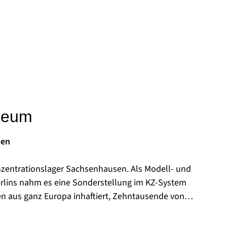
seum
sen
nzentrationslager Sachsenhausen. Als Modell- und
rlins nahm es eine Sonderstellung im KZ-System
en aus ganz Europa inhaftiert, Zehntausende von
fgrund der unmenschlichen Behandlung.
reich des ehemaligen KZ das sowjetische