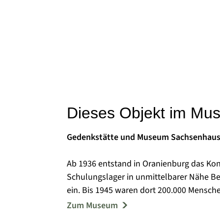
Dieses Objekt im Mu
Gedenkstätte und Museum Sachsenhau
Ab 1936 entstand in Oranienburg das Ko
Schulungslager in unmittelbarer Nähe Be
ein. Bis 1945 waren dort 200.000 Mensch
ihnen wurden ermordet oder starben au
Zum Museum
Von 1945 bis 1950 befand sich im Kernbe