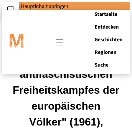
Zum Hauptinhalt springen
Startseite
Entdecken
Geschichten
Regionen
"Museum des
Suche
antifaschistischen
Freiheitskampfes der
europäischen
Völker" (1961),