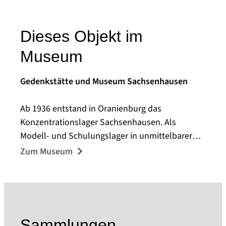
Dieses Objekt im
Museum
Gedenkstätte und Museum Sachsenhausen
Ab 1936 entstand in Oranienburg das
Konzentrationslager Sachsenhausen. Als
Modell- und Schulungslager in unmittelbarer
Nähe Berlins nahm es eine Sonderstellung im
Zum Museum
KZ-System ein. Bis 1945 waren dort 200.000
Menschen aus ganz Europa inhaftiert,
Zehntausende von ihnen wurden ermordet oder
starben aufgrund der unmenschlichen
Behandlung.
Sammlungen