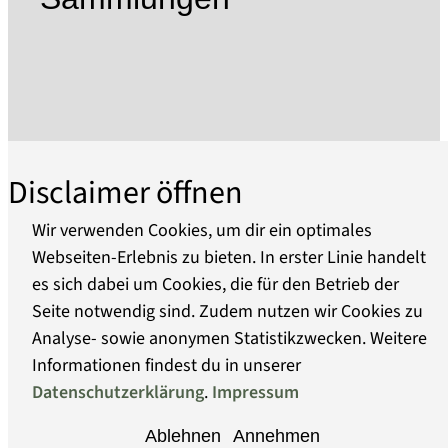
Von 1945 bis 1950 befand sich im Kernbereich
des ehemaligen KZ das sowjetische Speziallager
Nr. 7 / Nr. 1. Durch den sowjetischen
Geheimdienst wurden erneut 60.000 Menschen
inhaftiert, mindestens 12.000 von ihnen starben
an Hunger und Krankheit.
Die 1961 eröffnete Gedenkstätte gehört seit 1993
Disclaimer öffnen
zur Stiftung Brandenburgische Gedenkstätten.
Die damals begonnene Sanierung und
Wir verwenden Cookies, um dir ein optimales
Neugestaltung folgt einem dezentralen
Webseiten-Erlebnis zu bieten. In erster Linie handelt
Gesamtkonzept folgt, das dem Besucher die
es sich dabei um Cookies, die für den Betrieb der
Über uns
Geschichte am authentische Ort erfahrbar
Seite notwendig sind. Zudem nutzen wir Cookies zu
machen will. In 13 Ausstellungen wird die
Analyse- sowie anonymen Statistikzwecken. Weitere
Barrierefreiheit
konkrete Geschichte des jeweiligen historischen
Informationen findest du in unserer
Ortes mit einer darüber hinaus weisenden
Datenschutzerklärung
.
Impressum
Datenschutz
thematischen Darstellung verknüpft. Im
Ablehnen
Annehmen
ehemaligen Häftlingslager wurden die Standorte