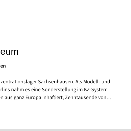
seum
sen
nzentrationslager Sachsenhausen. Als Modell- und
rlins nahm es eine Sonderstellung im KZ-System
en aus ganz Europa inhaftiert, Zehntausende von
fgrund der unmenschlichen Behandlung.
reich des ehemaligen KZ das sowjetische
wjetischen Geheimdienst wurden erneut 60.000
von ihnen starben an Hunger und Krankheit.