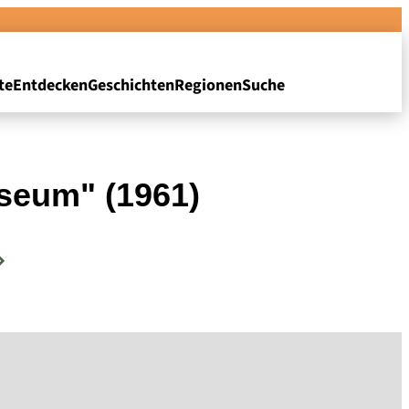
te
Entdecken
Geschichten
Regionen
Suche
seum" (1961)