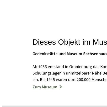
Dieses Objekt im Mu
Gedenkstätte und Museum Sachsenhau
Ab 1936 entstand in Oranienburg das Ko
Schulungslager in unmittelbarer Nähe Be
ein. Bis 1945 waren dort 200.000 Mensch
ihnen wurden ermordet oder starben au
Zum Museum
Von 1945 bis 1950 befand sich im Kernbe
Speziallager Nr. 7 / Nr. 1. Durch den so
Menschen inhaftiert, mindestens 12.000 