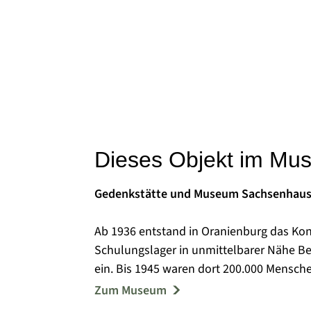
Dieses Objekt im Mu
Gedenkstätte und Museum Sachsenhau
Ab 1936 entstand in Oranienburg das Ko
Schulungslager in unmittelbarer Nähe Be
ein. Bis 1945 waren dort 200.000 Mensch
ihnen wurden ermordet oder starben au
Zum Museum
Von 1945 bis 1950 befand sich im Kernbe