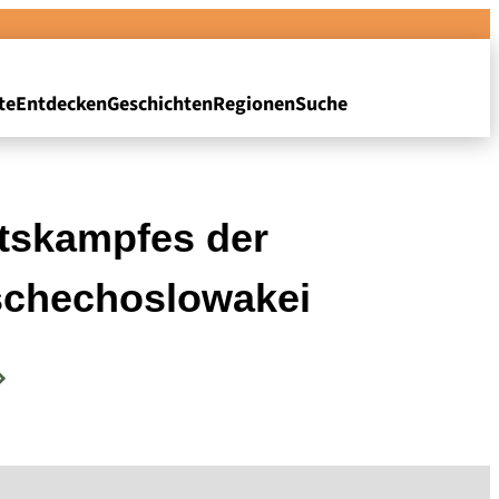
te
Entdecken
Geschichten
Regionen
Suche
itskampfes der
Tschechoslowakei