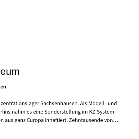
seum
sen
nzentrationslager Sachsenhausen. Als Modell- und
rlins nahm es eine Sonderstellung im KZ-System
en aus ganz Europa inhaftiert, Zehntausende von
fgrund der unmenschlichen Behandlung.
reich des ehemaligen KZ das sowjetische