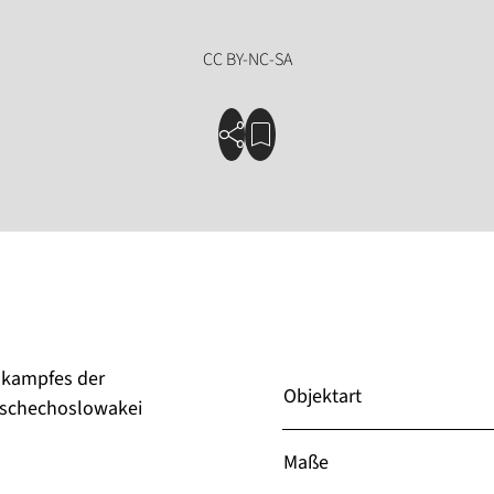
skampfes der
Objektart
 Tschechoslowakei
Maße