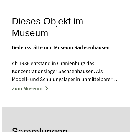
Dieses Objekt im
Museum
Gedenkstätte und Museum Sachsenhausen
Ab 1936 entstand in Oranienburg das
Konzentrationslager Sachsenhausen. Als
Modell- und Schulungslager in unmittelbarer
Nähe Berlins nahm es eine Sonderstellung im
Zum Museum
KZ-System ein. Bis 1945 waren dort 200.000
Menschen aus ganz Europa inhaftiert,
Zehntausende von ihnen wurden ermordet oder
starben aufgrund der unmenschlichen
Behandlung.
Sammlungen