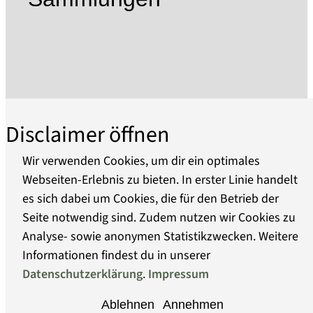
Von 1945 bis 1950 befand sich im Kernbereich
des ehemaligen KZ das sowjetische Speziallager
Nr. 7 / Nr. 1. Durch den sowjetischen
Geheimdienst wurden erneut 60.000 Menschen
inhaftiert, mindestens 12.000 von ihnen starben
an Hunger und Krankheit.
Die 1961 eröffnete Gedenkstätte gehört seit 1993
Disclaimer öffnen
zur Stiftung Brandenburgische Gedenkstätten.
Die damals begonnene Sanierung und
Wir verwenden Cookies, um dir ein optimales
Neugestaltung folgt einem dezentralen
Webseiten-Erlebnis zu bieten. In erster Linie handelt
Gesamtkonzept folgt, das dem Besucher die
es sich dabei um Cookies, die für den Betrieb der
Über uns
Geschichte am authentische Ort erfahrbar
Seite notwendig sind. Zudem nutzen wir Cookies zu
machen will. In 13 Ausstellungen wird die
Analyse- sowie anonymen Statistikzwecken. Weitere
Barrierefreiheit
konkrete Geschichte des jeweiligen historischen
Informationen findest du in unserer
Ortes mit einer darüber hinaus weisenden
Datenschutzerklärung
.
Impressum
Datenschutz
thematischen Darstellung verknüpft. Im
Ablehnen
Annehmen
ehemaligen Häftlingslager wurden die Standorte