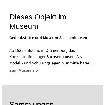
Dieses Objekt im
Museum
Gedenkstätte und Museum Sachsenhausen
Ab 1936 entstand in Oranienburg das
Konzentrationslager Sachsenhausen. Als
Modell- und Schulungslager in unmittelbarer
Nähe Berlins nahm es eine Sonderstellung im
Zum Museum
KZ-System ein. Bis 1945 waren dort 200.000
Menschen aus ganz Europa inhaftiert,
Zehntausende von ihnen wurden ermordet oder
starben aufgrund der unmenschlichen
Behandlung.
Sammlungen