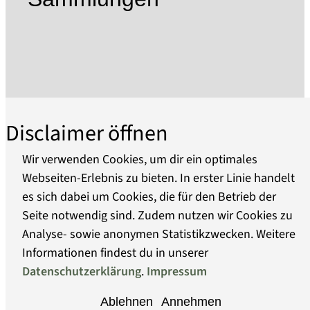
Von 1945 bis 1950 befand sich im Kernbereich
des ehemaligen KZ das sowjetische Speziallager
Nr. 7 / Nr. 1. Durch den sowjetischen
Geheimdienst wurden erneut 60.000 Menschen
inhaftiert, mindestens 12.000 von ihnen starben
an Hunger und Krankheit.
Die 1961 eröffnete Gedenkstätte gehört seit 1993
Disclaimer öffnen
zur Stiftung Brandenburgische Gedenkstätten.
Die damals begonnene Sanierung und
Wir verwenden Cookies, um dir ein optimales
Neugestaltung folgt einem dezentralen
Webseiten-Erlebnis zu bieten. In erster Linie handelt
Gesamtkonzept folgt, das dem Besucher die
es sich dabei um Cookies, die für den Betrieb der
Über uns
Geschichte am authentische Ort erfahrbar
Seite notwendig sind. Zudem nutzen wir Cookies zu
machen will. In 13 Ausstellungen wird die
Analyse- sowie anonymen Statistikzwecken. Weitere
Barrierefreiheit
konkrete Geschichte des jeweiligen historischen
Informationen findest du in unserer
Ortes mit einer darüber hinaus weisenden
Datenschutzerklärung
.
Impressum
Datenschutz
thematischen Darstellung verknüpft. Im
Ablehnen
Annehmen
ehemaligen Häftlingslager wurden die Standorte