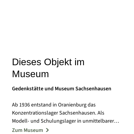
Dieses Objekt im
Museum
Gedenkstätte und Museum Sachsenhausen
Ab 1936 entstand in Oranienburg das
Konzentrationslager Sachsenhausen. Als
Modell- und Schulungslager in unmittelbarer
Nähe Berlins nahm es eine Sonderstellung im
Zum Museum