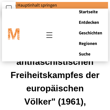
Zum Hauptinhalt springen
Startseite
Entdecken
Geschichten
Regionen
"Museum des
Suche
antifaschistischen
Freiheitskampfes der
europäischen
Völker" (1961),