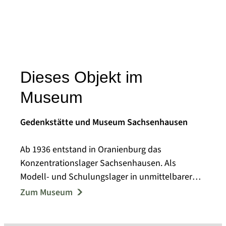
Dieses Objekt im
Museum
Gedenkstätte und Museum Sachsenhausen
Ab 1936 entstand in Oranienburg das
Konzentrationslager Sachsenhausen. Als
Modell- und Schulungslager in unmittelbarer
Nähe Berlins nahm es eine Sonderstellung im
Zum Museum
KZ-System ein. Bis 1945 waren dort 200.000
Menschen aus ganz Europa inhaftiert,