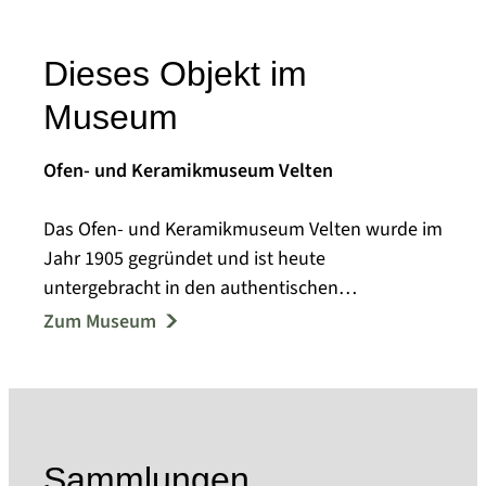
Dieses Objekt im
Museum
Ofen- und Keramikmuseum Velten
Das Ofen- und Keramikmuseum Velten wurde im
Jahr 1905 gegründet und ist heute
untergebracht in den authentischen
Räumlichkeiten der Kachelofenfabrik A. Schmidt,
Zum Museum
Lehmann & Co. Am Ausgangs- und Endpunkt der
Deutschen Tonstrasse pflegt das Veltener Ofen-
und Keramikmuseum das keramische Erbe der
Mark Brandenburg. Es bietet neben einem
Einblick in die brandenburgische Industrie- und
Sammlungen