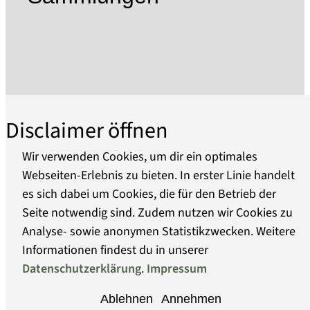
Technikgeschichte der Keramik- und
Kachelproduktion vor allem eine Reise durch
mehr als 400 Jahre Ofenkunst und Ofenkultur.
In Museum und Ofenfabrik gehen Tradition und
Moderne eine fruchtbare Symbiose ein.
Führungen, bis zu fünf Sonderausstellungen pro
Disclaimer öffnen
Jahr, Kunsthandwerkermärkte,
Sonntagsmatinéen, Vorstellungen der
Wir verwenden Cookies, um dir ein optimales
TonKunst32, Kino- und Vortragsreihen sowie ein
Webseiten-Erlebnis zu bieten. In erster Linie handelt
museumspädagogisches Programm gehören
es sich dabei um Cookies, die für den Betrieb der
Über uns
zum Angebotsspektrum. Die seit Frühjahr 2012
Seite notwendig sind. Zudem nutzen wir Cookies zu
gezeigte neue Dauerausstellung bietet einen
Analyse- sowie anonymen Statistikzwecken. Weitere
Barrierefreiheit
speziell auf die jüngeren Besucher
Informationen findest du in unserer
abgestimmten Ausstellungsrundgang (22
Datenschutzerklärung
.
Impressum
Datenschutz
Stationen mit Mitmach-Stationen und Hands-
Ablehnen
Annehmen
on-Objekten).