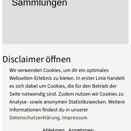
Sammlungen
Technikgeschichte der Keramik- und
Kachelproduktion vor allem eine Reise durch
mehr als 400 Jahre Ofenkunst und Ofenkultur.
In Museum und Ofenfabrik gehen Tradition und
Moderne eine fruchtbare Symbiose ein.
Führungen, bis zu fünf Sonderausstellungen pro
Disclaimer öffnen
Jahr, Kunsthandwerkermärkte,
Sonntagsmatinéen, Vorstellungen der
Wir verwenden Cookies, um dir ein optimales
TonKunst32, Kino- und Vortragsreihen sowie ein
Webseiten-Erlebnis zu bieten. In erster Linie handelt
museumspädagogisches Programm gehören
es sich dabei um Cookies, die für den Betrieb der
Über uns
zum Angebotsspektrum. Die seit Frühjahr 2012
Seite notwendig sind. Zudem nutzen wir Cookies zu
gezeigte neue Dauerausstellung bietet einen
Analyse- sowie anonymen Statistikzwecken. Weitere
Barrierefreiheit
speziell auf die jüngeren Besucher
Informationen findest du in unserer
abgestimmten Ausstellungsrundgang (22
Datenschutzerklärung
.
Impressum
Datenschutz
Stationen mit Mitmach-Stationen und Hands-
Ablehnen
Annehmen