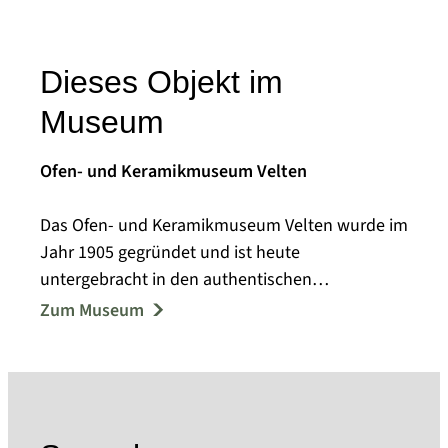
Dieses Objekt im
Museum
Ofen- und Keramikmuseum Velten
Das Ofen- und Keramikmuseum Velten wurde im
Jahr 1905 gegründet und ist heute
untergebracht in den authentischen
Räumlichkeiten der Kachelofenfabrik A. Schmidt,
Zum Museum
Lehmann & Co. Am Ausgangs- und Endpunkt der
Deutschen Tonstrasse pflegt das Veltener Ofen-
und Keramikmuseum das keramische Erbe der
Mark Brandenburg. Es bietet neben einem
Einblick in die brandenburgische Industrie- und