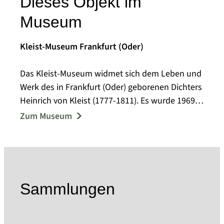
Dieses Objekt im
Museum
Kleist-Museum Frankfurt (Oder)
Das Kleist-Museum widmet sich dem Leben und
Werk des in Frankfurt (Oder) geborenen Dichters
Heinrich von Kleist (1777-1811). Es wurde 1969
im Gebäude der ehemaligen Garnisonschule
Zum Museum
eingerichtet und gilt als "eines der schönsten
Literatur-Museen in Europa" (Die Zeit, 2000). Das
Kleist-Museum ist als kultureller Gedächtnisort
von nationaler Bedeutung im Blaubuch der
Bundesregierung verzeichnet.
Sammlungen
Mit über 34.000 Bestandseinheiten in der
Bibliothek und den Sammlungen verfügt das
Haus über die derzeit umfangreichste