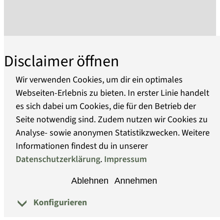
Dokumentation zu Heinrich von Kleist und
seinem literaturgeschichtlichen Umfeld. Der
Ausbau der Sammlungen konzentriert sich
vornehmlich auf den Erwerb von Primär- und
Disclaimer öffnen
Sekundärzeugnissen zu Leben und Werk
Heinrich von Kleists. Dies schließt Werke der
Wir verwenden Cookies, um dir ein optimales
bildenden Kunst sowie auch Zeugnisse der
Webseiten-Erlebnis zu bieten. In erster Linie handelt
darstellenden Kunst und der Musik ein.
es sich dabei um Cookies, die für den Betrieb der
Über uns
Darüber hinaus ist das Museum dem Erbe der
Seite notwendig sind. Zudem nutzen wir Cookies zu
Dichter Ewald Christian und Franz Alexander von
Analyse- sowie anonymen Statistikzwecken. Weitere
Barrierefreiheit
Kleist sowie Caroline und Friedrich de la Motte
Informationen findest du in unserer
Fouqué verpflichtet. Seit 1996 befindet sich der
Datenschutzerklärung
.
Impressum
Datenschutz
Kleist-Nachlass von Minde-Pouet als
Ablehnen
Annehmen
Dauerleihgabe der "Stiftung Zentral- und
Impressum
Konfigurieren
© Museumsverband Brandenburg