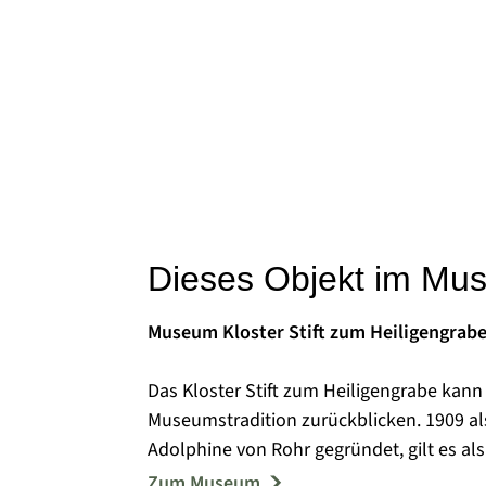
Dieses Objekt im Mu
Museum Kloster Stift zum Heiligengrab
Das Kloster Stift zum Heiligengrabe kann
Museumstradition zurückblicken. 1909 al
Adolphine von Rohr gegründet, gilt es a
überhaupt. Untergebracht im Südflügel de
Zum Museum