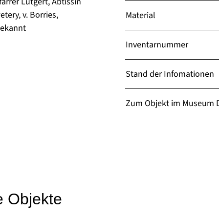
farrer Lütgert, Äbtissin
ery, v. Borries,
Material
bekannt
Inventarnummer
Stand der Infomationen
Zum Objekt im Museum D
e Objekte