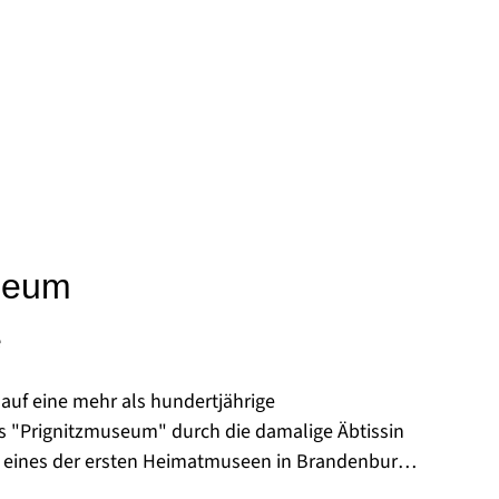
seum
e
 auf eine mehr als hundertjährige
s "Prignitzmuseum" durch die damalige Äbtissin
ls eines der ersten Heimatmuseen in Brandenburg
r Klausur der Abtei wollte es mit seinen