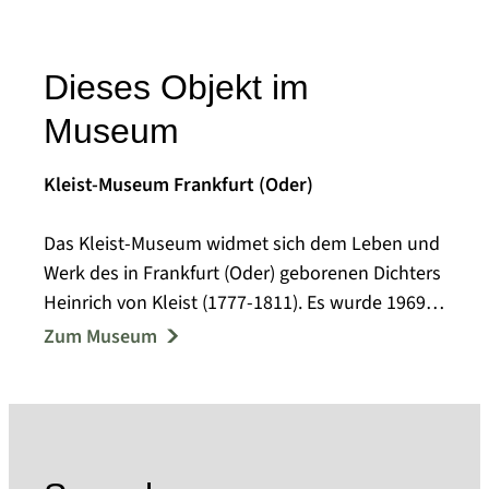
Dieses Objekt im
Museum
Kleist-Museum Frankfurt (Oder)
Das Kleist-Museum widmet sich dem Leben und
Werk des in Frankfurt (Oder) geborenen Dichters
Heinrich von Kleist (1777-1811). Es wurde 1969
im Gebäude der ehemaligen Garnisonschule
Zum Museum
eingerichtet und gilt als "eines der schönsten
Literatur-Museen in Europa" (Die Zeit, 2000). Das
Kleist-Museum ist als kultureller Gedächtnisort
von nationaler Bedeutung im Blaubuch der
Bundesregierung verzeichnet.