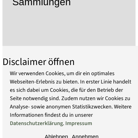
Sammlungen
Mit über 34.000 Bestandseinheiten in der
Bibliothek und den Sammlungen verfügt das
Haus über die derzeit umfangreichste
Dokumentation zu Heinrich von Kleist und
seinem literaturgeschichtlichen Umfeld. Der
Ausbau der Sammlungen konzentriert sich
vornehmlich auf den Erwerb von Primär- und
Disclaimer öffnen
Sekundärzeugnissen zu Leben und Werk
Heinrich von Kleists. Dies schließt Werke der
Wir verwenden Cookies, um dir ein optimales
bildenden Kunst sowie auch Zeugnisse der
Webseiten-Erlebnis zu bieten. In erster Linie handelt
darstellenden Kunst und der Musik ein.
es sich dabei um Cookies, die für den Betrieb der
Über uns
Darüber hinaus ist das Museum dem Erbe der
Seite notwendig sind. Zudem nutzen wir Cookies zu
Dichter Ewald Christian und Franz Alexander von
Analyse- sowie anonymen Statistikzwecken. Weitere
Barrierefreiheit
Kleist sowie Caroline und Friedrich de la Motte
Informationen findest du in unserer
Fouqué verpflichtet. Seit 1996 befindet sich der
Datenschutzerklärung
.
Impressum
Datenschutz
Kleist-Nachlass von Minde-Pouet als
Ablehnen
Annehmen