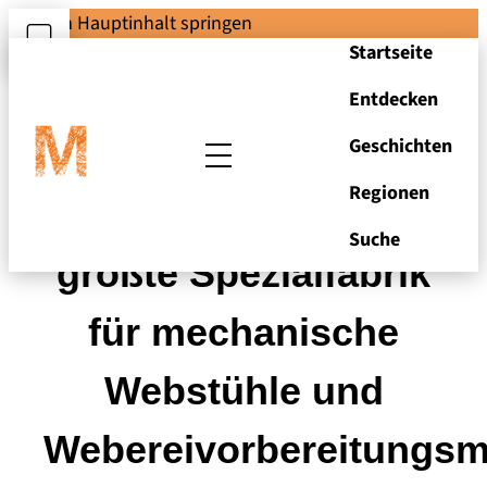
Zum Hauptinhalt springen
Startseite
Entdecken
Geschichten
Regionen
Buch "Erste und
Suche
größte Spezialfabrik
für mechanische
Webstühle und
Webereivorbereitungs