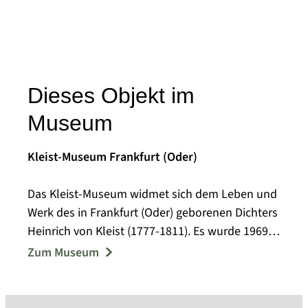
Dieses Objekt im
Museum
Kleist-Museum Frankfurt (Oder)
Das Kleist-Museum widmet sich dem Leben und
Werk des in Frankfurt (Oder) geborenen Dichters
Heinrich von Kleist (1777-1811). Es wurde 1969
im Gebäude der ehemaligen Garnisonschule
Zum Museum
eingerichtet und gilt als "eines der schönsten
Literatur-Museen in Europa" (Die Zeit, 2000). Das
Kleist-Museum ist als kultureller Gedächtnisort