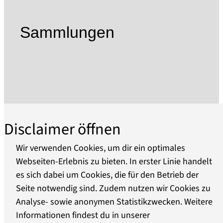
von nationaler Bedeutung im Blaubuch der
Bundesregierung verzeichnet.
Sammlungen
Mit über 34.000 Bestandseinheiten in der
Bibliothek und den Sammlungen verfügt das
Haus über die derzeit umfangreichste
Dokumentation zu Heinrich von Kleist und
seinem literaturgeschichtlichen Umfeld. Der
Ausbau der Sammlungen konzentriert sich
vornehmlich auf den Erwerb von Primär- und
Disclaimer öffnen
Sekundärzeugnissen zu Leben und Werk
Heinrich von Kleists. Dies schließt Werke der
Wir verwenden Cookies, um dir ein optimales
bildenden Kunst sowie auch Zeugnisse der
Webseiten-Erlebnis zu bieten. In erster Linie handelt
darstellenden Kunst und der Musik ein.
es sich dabei um Cookies, die für den Betrieb der
Über uns
Darüber hinaus ist das Museum dem Erbe der
Seite notwendig sind. Zudem nutzen wir Cookies zu
Dichter Ewald Christian und Franz Alexander von
Analyse- sowie anonymen Statistikzwecken. Weitere
Barrierefreiheit
Kleist sowie Caroline und Friedrich de la Motte
Informationen findest du in unserer