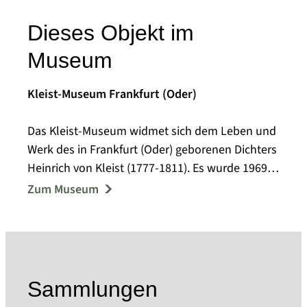
Dieses Objekt im
Museum
Kleist-Museum Frankfurt (Oder)
Das Kleist-Museum widmet sich dem Leben und
Werk des in Frankfurt (Oder) geborenen Dichters
Heinrich von Kleist (1777-1811). Es wurde 1969
im Gebäude der ehemaligen Garnisonschule
Zum Museum
eingerichtet und gilt als "eines der schönsten
Literatur-Museen in Europa" (Die Zeit, 2000). Das
Kleist-Museum ist als kultureller Gedächtnisort
von nationaler Bedeutung im Blaubuch der
Bundesregierung verzeichnet.
Sammlungen
Mit über 34.000 Bestandseinheiten in der