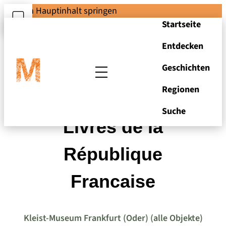
Zum Hauptinhalt springen
Startseite
Entdecken
Geschichten
Regionen
Assignat über 25
Suche
Livres de la
République
Francaise
Kleist-Museum Frankfurt (Oder) (alle Objekte)