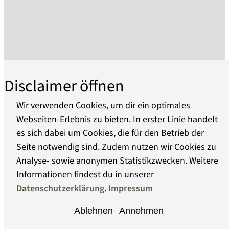
Bibliothek und den Sammlungen verfügt das
Haus über die derzeit umfangreichste
Dokumentation zu Heinrich von Kleist und
seinem literaturgeschichtlichen Umfeld. Der
Ausbau der Sammlungen konzentriert sich
vornehmlich auf den Erwerb von Primär- und
Disclaimer öffnen
Sekundärzeugnissen zu Leben und Werk
Heinrich von Kleists. Dies schließt Werke der
Wir verwenden Cookies, um dir ein optimales
bildenden Kunst sowie auch Zeugnisse der
Webseiten-Erlebnis zu bieten. In erster Linie handelt
darstellenden Kunst und der Musik ein.
es sich dabei um Cookies, die für den Betrieb der
Über uns
Darüber hinaus ist das Museum dem Erbe der
Seite notwendig sind. Zudem nutzen wir Cookies zu
Dichter Ewald Christian und Franz Alexander von
Analyse- sowie anonymen Statistikzwecken. Weitere
Barrierefreiheit
Kleist sowie Caroline und Friedrich de la Motte
Informationen findest du in unserer
Fouqué verpflichtet. Seit 1996 befindet sich der
Datenschutzerklärung
.
Impressum
Datenschutz
Kleist-Nachlass von Minde-Pouet als
Ablehnen
Annehmen
Dauerleihgabe der "Stiftung Zentral- und
Impressum