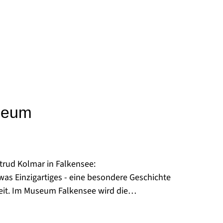
seum
trud Kolmar in Falkensee:
twas Einzigartiges - eine besondere Geschichte
eit. Im Museum Falkensee wird die
 der Lebensgeschichte und dem Werk der bekannten
knüpft. In der Schönheit und Abgeschiedenheit des