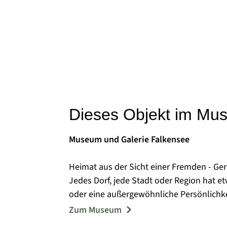
Dieses Objekt im Mu
Museum und Galerie Falkensee
Heimat aus der Sicht einer Fremden - Ger
Jedes Dorf, jede Stadt oder Region hat e
oder eine außergewöhnliche Persönlichk
regionalgeschichtliche Ausstellung mit
Zum Museum
Lyrikerin Gertrud Kolmar (1894-1943) ver