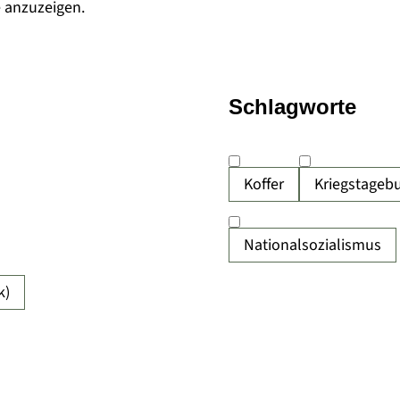
e anzuzeigen.
Schlagworte
Koffer
Kriegstageb
Nationalsozialismus
k)