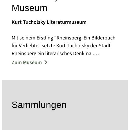
Museum
Kurt Tucholsky Literaturmuseum
Mit seinem Erstling "Rheinsberg. Ein Bilderbuch
für Verliebte" setzte Kurt Tucholsky der Stadt
Rheinsberg ein literarisches Denkmal.
Das Museum versteht sich als Ort kulturellen
Zum Museum
Austauschs, das zum gemeinsamen Erlebnis von
Literatur und Kunst einlädt. Mit rund 50.000
Dokumenten, Fotos und Objekten ist das
Museum eine kulturelle Schatztruhe der Stadt
Rheinsberg, das die individuelle
Sammlungen
Auseinandersetzung mit Literatur aus
Gegenwart und Vergangenheit durch Lesungen
und Schreibwerkstätten fördert. Zu den