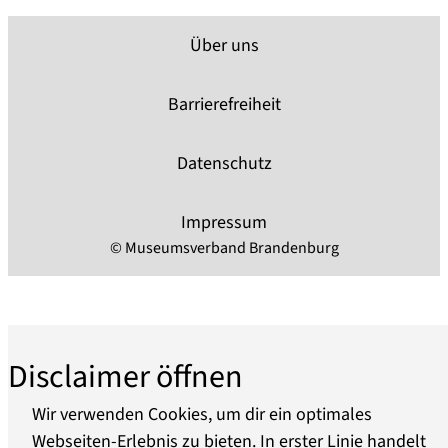
an Hand von Modellen, Abbildungen und
Dokumenten dargestellt. Seit 1979 liegt der 1897
Über uns
gebaute Seitenraddampfer RIESA an der Alten
Oder im Museumspark.
Barrierefreiheit
Die in 2012 beginnenden Umstrukturierungs-
und Baumassnahmen haben zum Ziel, die
Datenschutz
Schwerpunkte Leben an, auf und mit dem Fluss
Impressum
© Museumsverband Brandenburg
Disclaimer öffnen
Wir verwenden Cookies, um dir ein optimales
Webseiten-Erlebnis zu bieten. In erster Linie handelt