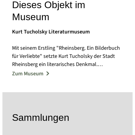
Dieses Objekt im
Museum
Kurt Tucholsky Literaturmuseum
Mit seinem Erstling "Rheinsberg. Ein Bilderbuch
für Verliebte" setzte Kurt Tucholsky der Stadt
Rheinsberg ein literarisches Denkmal.
Das Museum versteht sich als Ort kulturellen
Zum Museum
Austauschs, das zum gemeinsamen Erlebnis von
Literatur und Kunst einlädt. Mit rund 50.000
Dokumenten, Fotos und Objekten ist das
Museum eine kulturelle Schatztruhe der Stadt
Rheinsberg, das die individuelle
Sammlungen
Auseinandersetzung mit Literatur aus
Gegenwart und Vergangenheit durch Lesungen