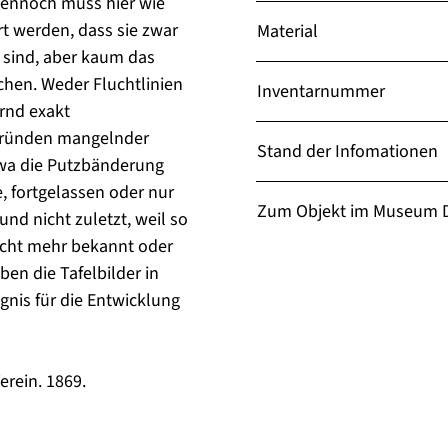
ennoch muss hier wie
rt werden, dass sie zwar
Material
l sind, aber kaum das
ichen. Weder Fluchtlinien
Inventarnummer
rnd exakt
Gründen mangelnder
Stand der Infomationen
etwa die Putzbänderung
 fortgelassen oder nur
Zum Objekt im Museum D
nd nicht zuletzt, weil so
icht mehr bekannt oder
ben die Tafelbilder in
gnis für die Entwicklung
erein. 1869.