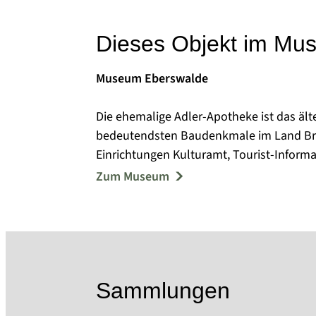
Dieses Objekt im Mu
Museum Eberswalde
Die ehemalige Adler-Apotheke ist das äl
bedeutendsten Baudenkmale im Land Bra
Einrichtungen Kulturamt, Tourist-Inform
Haupthauses sowie in dem über den Inn
Zum Museum
und Sonderausstellungen zur Haus-, Stad
Unterschiedliche öffentliche und museu
Angebot des Museums. Unter anderem wir
Eberswalder Goldschatzes, des größten F
gezeigt sowie Eberswalder Ideen, Erfindu
Sammlungen
Museum ist ganzjährig geöffnet, barrieref
Eberswalde, ihren Aufstieg zu Wiege der 