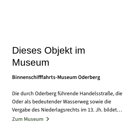
Dieses Objekt im
Museum
Binnenschifffahrts-Museum Oderberg
Die durch Oderberg führende Handelsstraße, die
Oder als bedeutender Wasserweg sowie die
Vergabe des Niederlagsrechts im 13. Jh. bildeten
die Grundlage regen Handels in der Region, von
Zum Museum
dem auch das Handwerk in großem Maße
profitierte. In der Neuzeit bildeten Fischerei,