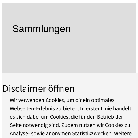
Holzindustrie und Schiffbau neben dem
Handwerk die Grundlage der Oderberger
Wirtschaft, wobei der Schiffbau in der zweiten
Sammlungen
Hälfte des 19. Jh. besonders prosperierte.
Das ursprünglich 1954 als Heimatstube
gegründete Museum berichtet auf drei Etagen in
themenbezogenen Ausstellungsräumen über
die wechselvolle Geschichte Oderbergs, wobei
der Schwerpunkt inzwischen auf der
Binnenschifffahrt im Odergebiet liegt. Die
Disclaimer öffnen
technische Entwicklung der Schiffe des
Oderraumes und ihre Besonderheiten werden
Wir verwenden Cookies, um dir ein optimales
an Hand von Modellen, Abbildungen und
Webseiten-Erlebnis zu bieten. In erster Linie handelt
Dokumenten dargestellt. Seit 1979 liegt der 1897
es sich dabei um Cookies, die für den Betrieb der
Über uns
gebaute Seitenraddampfer RIESA an der Alten
Seite notwendig sind. Zudem nutzen wir Cookies zu
Oder im Museumspark.
Analyse- sowie anonymen Statistikzwecken. Weitere
Barrierefreiheit