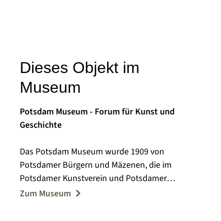
Dieses Objekt im
Museum
Potsdam Museum - Forum für Kunst und
Geschichte
Das Potsdam Museum wurde 1909 von
Potsdamer Bürgern und Mäzenen, die im
Potsdamer Kunstverein und Potsdamer
Museumsverein aktiv waren, als Städtisches
Zum Museum
Museum gegründet.
Bereits in den Anfängen des Museums wurden