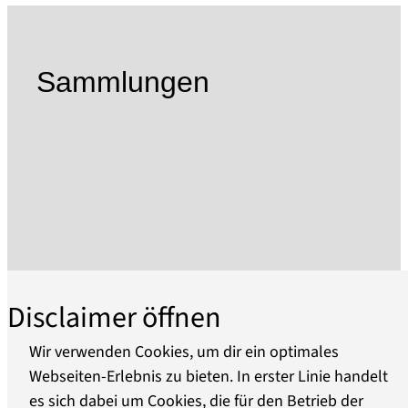
umfangreiche Nachlässe, Stiftungen und
Schenkungen mit historischem und kulturellem
Wert dem städtischen Museum übergeben.
Sammlungen
Heute zählen die Sammlungsbestände des
Museums über 200.000 Objekte. Wichtige
Sammlungsschwerpunkte bilden dabei die
Bereiche Bildende Kunst, Fotografie,
Alltagskultur und Angewandte Kunst, Schrift
und Druck sowie die umfangreiche
Museumsbibliothek.
Das Potsdam Museum hat in den vergangenen
Disclaimer öffnen
100 Jahren eine wechselvolle Geschichte erlebt
und häufig seinen Standort gewechselt. 2012
Wir verwenden Cookies, um dir ein optimales
kehrte es an seinen Gründungsstandort in das
Webseiten-Erlebnis zu bieten. In erster Linie handelt
Alte Rathaus am Alten Markt im Herzen der
es sich dabei um Cookies, die für den Betrieb der
Über uns