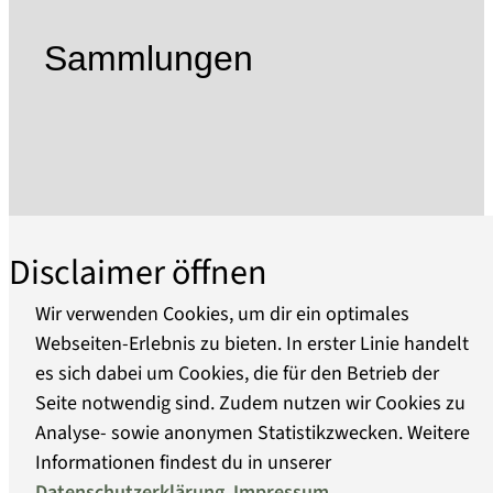
Handwerk die Grundlage der Oderberger
Wirtschaft, wobei der Schiffbau in der zweiten
Sammlungen
Hälfte des 19. Jh. besonders prosperierte.
Das ursprünglich 1954 als Heimatstube
gegründete Museum berichtet auf drei Etagen in
themenbezogenen Ausstellungsräumen über
die wechselvolle Geschichte Oderbergs, wobei
der Schwerpunkt inzwischen auf der
Binnenschifffahrt im Odergebiet liegt. Die
Disclaimer öffnen
technische Entwicklung der Schiffe des
Oderraumes und ihre Besonderheiten werden
Wir verwenden Cookies, um dir ein optimales
an Hand von Modellen, Abbildungen und
Webseiten-Erlebnis zu bieten. In erster Linie handelt
Dokumenten dargestellt. Seit 1979 liegt der 1897
es sich dabei um Cookies, die für den Betrieb der
Über uns
gebaute Seitenraddampfer RIESA an der Alten
Seite notwendig sind. Zudem nutzen wir Cookies zu
Oder im Museumspark.
Analyse- sowie anonymen Statistikzwecken. Weitere
Barrierefreiheit
Die in 2012 beginnenden Umstrukturierungs-
Informationen findest du in unserer
und Baumassnahmen haben zum Ziel, die
Datenschutzerklärung
.
Impressum