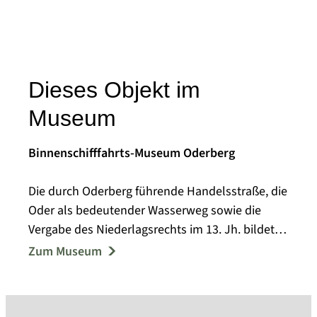
Dieses Objekt im
Museum
Binnenschifffahrts-Museum Oderberg
Die durch Oderberg führende Handelsstraße, die
Oder als bedeutender Wasserweg sowie die
Vergabe des Niederlagsrechts im 13. Jh. bildeten
die Grundlage regen Handels in der Region, von
Zum Museum
dem auch das Handwerk in großem Maße
profitierte. In der Neuzeit bildeten Fischerei,
Holzindustrie und Schiffbau neben dem