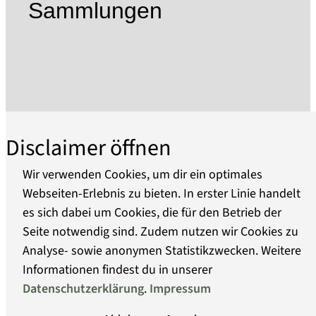
Wirtschaft, wobei der Schiffbau in der zweiten
Sammlungen
Hälfte des 19. Jh. besonders prosperierte.
Das ursprünglich 1954 als Heimatstube
gegründete Museum berichtet auf drei Etagen in
themenbezogenen Ausstellungsräumen über
die wechselvolle Geschichte Oderbergs, wobei
der Schwerpunkt inzwischen auf der
Binnenschifffahrt im Odergebiet liegt. Die
Disclaimer öffnen
technische Entwicklung der Schiffe des
Oderraumes und ihre Besonderheiten werden
Wir verwenden Cookies, um dir ein optimales
an Hand von Modellen, Abbildungen und
Webseiten-Erlebnis zu bieten. In erster Linie handelt
Dokumenten dargestellt. Seit 1979 liegt der 1897
es sich dabei um Cookies, die für den Betrieb der
Über uns
gebaute Seitenraddampfer RIESA an der Alten
Seite notwendig sind. Zudem nutzen wir Cookies zu
Oder im Museumspark.
Analyse- sowie anonymen Statistikzwecken. Weitere
Barrierefreiheit
Die in 2012 beginnenden Umstrukturierungs-
Informationen findest du in unserer
und Baumassnahmen haben zum Ziel, die
Datenschutzerklärung
.
Impressum
Datenschutz
Schwerpunkte Leben an, auf und mit dem Fluss