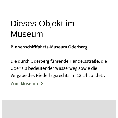
Dieses Objekt im
Museum
Binnenschifffahrts-Museum Oderberg
Die durch Oderberg führende Handelsstraße, die
Oder als bedeutender Wasserweg sowie die
Vergabe des Niederlagsrechts im 13. Jh. bildeten
die Grundlage regen Handels in der Region, von
Zum Museum
dem auch das Handwerk in großem Maße
profitierte. In der Neuzeit bildeten Fischerei,
Holzindustrie und Schiffbau neben dem
Handwerk die Grundlage der Oderberger