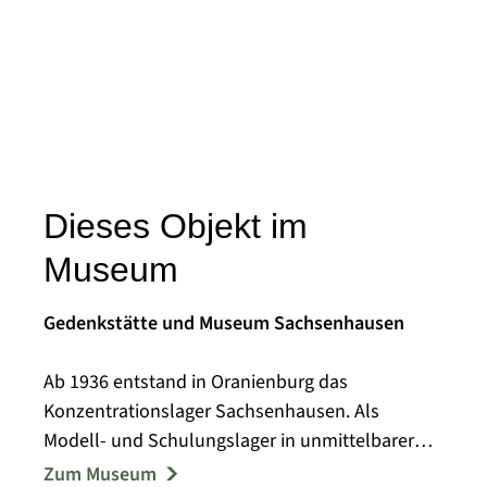
Dieses Objekt im
Museum
Gedenkstätte und Museum Sachsenhausen
Ab 1936 entstand in Oranienburg das
Konzentrationslager Sachsenhausen. Als
Modell- und Schulungslager in unmittelbarer
Nähe Berlins nahm es eine Sonderstellung im
Zum Museum