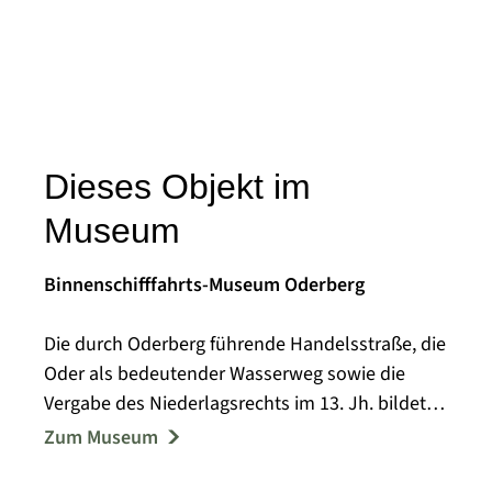
Dieses Objekt im
Museum
Binnenschifffahrts-Museum Oderberg
Die durch Oderberg führende Handelsstraße, die
Oder als bedeutender Wasserweg sowie die
Vergabe des Niederlagsrechts im 13. Jh. bildeten
die Grundlage regen Handels in der Region, von
Zum Museum
dem auch das Handwerk in großem Maße