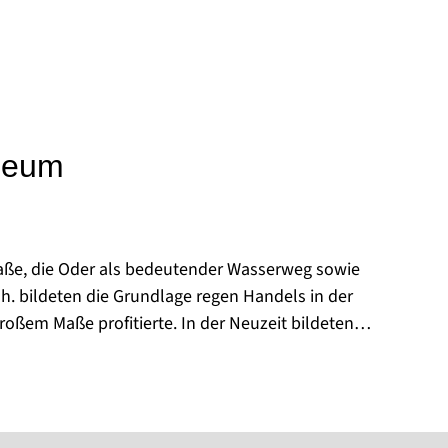
seum
aße, die Oder als bedeutender Wasserweg sowie
Jh. bildeten die Grundlage regen Handels in der
oßem Maße profitierte. In der Neuzeit bildeten
neben dem Handwerk die Grundlage der Oderberger
eiten Hälfte des 19. Jh. besonders prosperierte.
egründete Museum berichtet auf drei Etagen in
er die wechselvolle Geschichte Oderbergs,