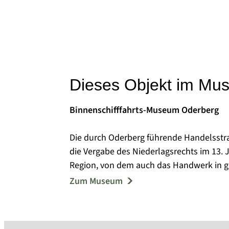
Dieses Objekt im Mu
Binnenschifffahrts-Museum Oderberg
Die durch Oderberg führende Handelsstr
die Vergabe des Niederlagsrechts im 13. 
Region, von dem auch das Handwerk in gr
Fischerei, Holzindustrie und Schiffbau 
Zum Museum
Wirtschaft, wobei der Schiffbau in der zw
Das ursprünglich 1954 als Heimatstube g
themenbezogenen Ausstellungsräumen üb