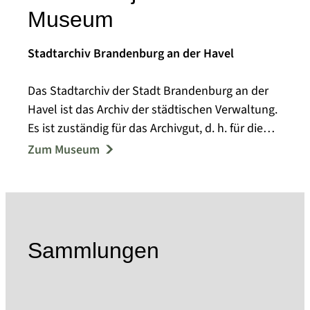
Museum
Stadtarchiv Brandenburg an der Havel
Das Stadtarchiv der Stadt Brandenburg an der
Havel ist das Archiv der städtischen Verwaltung.
Es ist zuständig für das Archivgut, d. h. für die
schriftliche Überlieferung, der Stadtverwaltung
Zum Museum
Brandenburg, der kommunalen Eigenbetriebe
und Beteiligungsgesellschaften sowie deren
Vorgänger. Dazu kommen die Unterlagen der
Stadtverordnetenversammlung. Der Sitz des
Stadtarchivs befindet sich seit 2005 in den
Sammlungen
ehemaligen Brennabor-Werken. Die
Bestandsüberlieferung beginnt mit dem Jahr
1170. Zu den Beständen zählen z.B. der