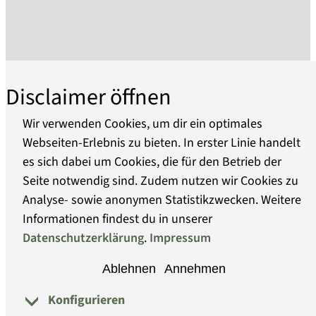
volkskundlichen Objekten.
Im Jahr 2004 entstand die Idee, das Prenzlauer
Tor als Gesamtensemble in seinem historischen
Erscheinungsbild wieder sichtbar und damit den
kulturhistorisch bedeutsamen Ort des
Disclaimer öffnen
Übergangs, des Austausches und Transits
erlebbar zu machen.
Wir verwenden Cookies, um dir ein optimales
Im Zuge des Umbaus ab 2010 sind störende Ein-
Webseiten-Erlebnis zu bieten. In erster Linie handelt
und Umbauten entfernt, das historische
es sich dabei um Cookies, die für den Betrieb der
Über uns
Gemäuer freigelegt worden. Neue Stahl-Glas-
Seite notwendig sind. Zudem nutzen wir Cookies zu
Elemente im Bereich der alten Torbögen
Analyse- sowie anonymen Statistikzwecken. Weitere
Barrierefreiheit
machen heute die Blickachse durch Tor, Zwinger
Informationen findest du in unserer
und Vortor wieder sichtbar, den Ort als
Datenschutzerklärung
.
Impressum
Datenschutz
Durchgang und Übergang wieder erlebbar.
Ablehnen
Annehmen
Diesem Architekturerlebnis fühlt sich die 2012
Impressum
eröffnete Dauerausstellung inhaltlich
Konfigurieren
© Museumsverband Brandenburg
verpflichtet. Die über 800 für die Ausstellung