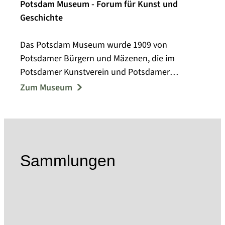
Potsdam Museum - Forum für Kunst und
Geschichte
Das Potsdam Museum wurde 1909 von
Potsdamer Bürgern und Mäzenen, die im
Potsdamer Kunstverein und Potsdamer
Museumsverein aktiv waren, als Städtisches
Zum Museum
Museum gegründet.
Bereits in den Anfängen des Museums wurden
umfangreiche Nachlässe, Stiftungen und
Schenkungen mit historischem und kulturellem
Wert dem städtischen Museum übergeben.
Sammlungen
Heute zählen die Sammlungsbestände des
Museums über 200.000 Objekte. Wichtige
Sammlungsschwerpunkte bilden dabei die
Bereiche Bildende Kunst, Fotografie,
Alltagskultur und Angewandte Kunst, Schrift