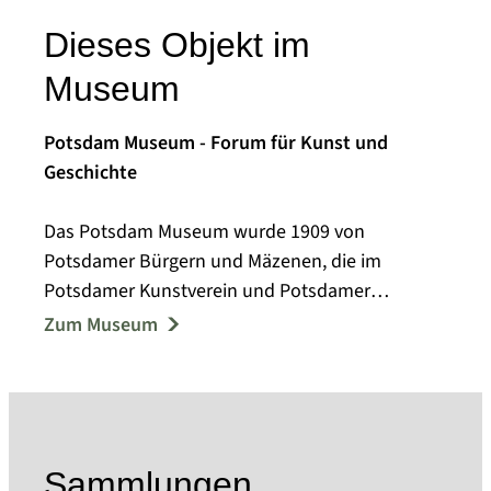
Dieses Objekt im
Museum
Potsdam Museum - Forum für Kunst und
Geschichte
Das Potsdam Museum wurde 1909 von
Potsdamer Bürgern und Mäzenen, die im
Potsdamer Kunstverein und Potsdamer
Museumsverein aktiv waren, als Städtisches
Zum Museum
Museum gegründet.
Bereits in den Anfängen des Museums wurden
umfangreiche Nachlässe, Stiftungen und
Schenkungen mit historischem und kulturellem
Wert dem städtischen Museum übergeben.
Sammlungen