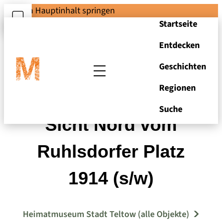
Zum Hauptinhalt springen
Startseite
Entdecken
Geschichten
Regionen
Teltow, Panorama
Suche
Sicht Nord vom
Ruhlsdorfer Platz
1914 (s/w)
Heimatmuseum Stadt Teltow (alle Objekte)