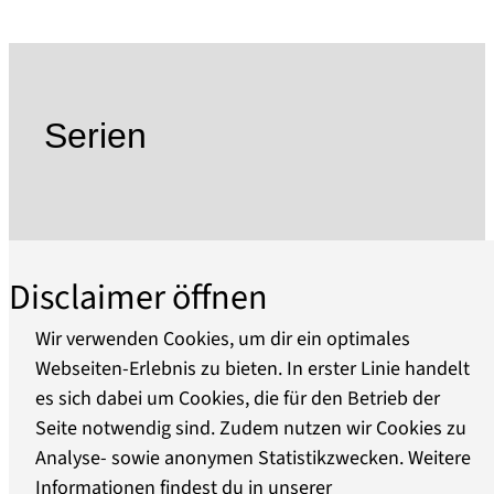
Dachkonstruktion (Spließdach). Weitgehend
erhalten ist der Ausbau der Dachstube
(Fachwerk mit Lehmstakenfüllung). (Die
Besichtigung des Dachbodens ist nur im
Serien
Rahmen von Sonderveranstaltung oder nach
vorheriger Vereinbarung möglich. Wegen der
steilen Treppe und niedriger Deckenhöhe der
Dachstube erfolgt eine Begehung auf eine
Gefahr.)
Disclaimer öffnen
Das Heimatmuseum Stadt Teltow befindet sich
in Trägerschaft des Heimatvereins Stadt Teltow
Wir verwenden Cookies, um dir ein optimales
Webseiten-Erlebnis zu bieten. In erster Linie handelt
es sich dabei um Cookies, die für den Betrieb der
Über uns
Seite notwendig sind. Zudem nutzen wir Cookies zu
Analyse- sowie anonymen Statistikzwecken. Weitere
Barrierefreiheit
Informationen findest du in unserer