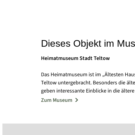
Dieses Objekt im Mu
Heimatmuseum Stadt Teltow
Das Heimatmuseum ist im „Ältesten Haus
Teltow untergebracht. Besonders die ält
geben interessante Einblicke in die älter
etwa 100 m² wird die ortsbezogene Ges
Zum Museum
bürgerliches Wohnen, Haus- und Landwir
Stadtmodell (1890), Karten, Zeichnungen 
topographischen Lage, der Struktur und 
Der aus der Erbauungszeit stammende Dac