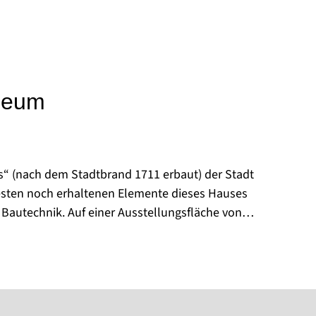
seum
“ (nach dem Stadtbrand 1711 erbaut) der Stadt
esten noch erhaltenen Elemente dieses Hauses
e Bautechnik. Auf einer Ausstellungsfläche von
chichte insbesondere zu den Themenbereichen
tschaft sowie Handwerk veranschaulicht. Ein
und Fotografien vermitteln ein Bild von der
der Bebauung der Stadt.
hboden bietet interessante Einblicke in die