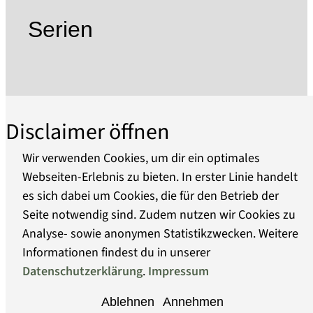
Besichtigung des Dachbodens ist nur im
Serien
Rahmen von Sonderveranstaltung oder nach
vorheriger Vereinbarung möglich. Wegen der
steilen Treppe und niedriger Deckenhöhe der
Dachstube erfolgt eine Begehung auf eine
Gefahr.)
Disclaimer öffnen
Das Heimatmuseum Stadt Teltow befindet sich
in Trägerschaft des Heimatvereins Stadt Teltow
Wir verwenden Cookies, um dir ein optimales
Webseiten-Erlebnis zu bieten. In erster Linie handelt
es sich dabei um Cookies, die für den Betrieb der
Über uns
Seite notwendig sind. Zudem nutzen wir Cookies zu
Analyse- sowie anonymen Statistikzwecken. Weitere
Barrierefreiheit
Informationen findest du in unserer
Datenschutzerklärung
.
Impressum
Datenschutz
Ablehnen
Annehmen