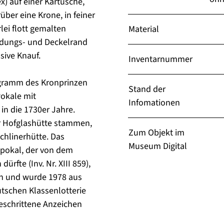
x) auf einer Kartusche,
ber eine Krone, in feiner
rlei flott gemalten
Material
ndungs- und Deckelrand
sive Knauf.
Inventarnummer
ogramm des Kronprinzen
Stand der
 Pokale mit
Infomationen
 in die 1730er Jahre.
r Hofglashütte stammen,
Zum Objekt im
chlinerhütte. Das
Museum Digital
lpokal, der von dem
rfte (Inv. Nr. XIII 859),
en und wurde 1978 aus
tschen Klassenlotterie
geschrittene Anzeichen