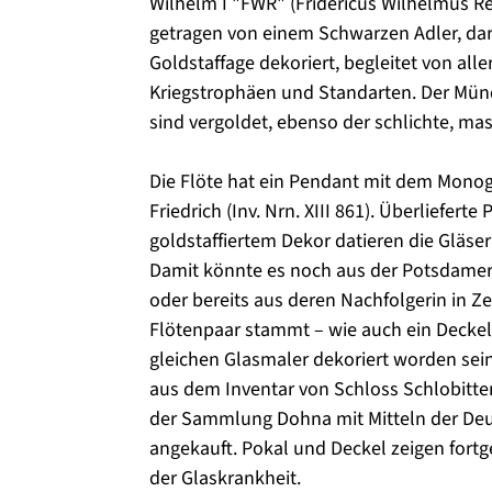
Wilhelm I "FWR" (Fridericus Wilhelmus Re
getragen von einem Schwarzen Adler, darü
Goldstaffage dekoriert, begleitet von alle
Kriegstrophäen und Standarten. Der Mü
sind vergoldet, ebenso der schlichte, mas
Die Flöte hat ein Pendant mit dem Mon
Friedrich (Inv. Nrn. XIII 861). Überlieferte
goldstaffiertem Dekor datieren die Gläser
Damit könnte es noch aus der Potsdame
oder bereits aus deren Nachfolgerin in Ze
Flötenpaar stammt – wie auch ein Decke
gleichen Glasmaler dekoriert worden sein dü
aus dem Inventar von Schloss Schlobitt
der Sammlung Dohna mit Mitteln der Deu
angekauft. Pokal und Deckel zeigen fort
der Glaskrankheit.