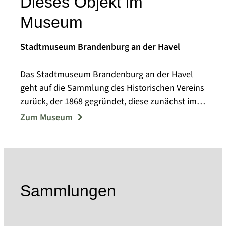
Dieses Objekt im
Museum
Stadtmuseum Brandenburg an der Havel
Das Stadtmuseum Brandenburg an der Havel
geht auf die Sammlung des Historischen Vereins
zurück, der 1868 gegründet, diese zunächst im
Steintorturm, ab 1923 im barocken Frey-Haus
Zum Museum
ausstellte. Das 1919 vom Spielzeugfabrikanten
Ernst Paul Lehmann erworbene und dem
Historischen Verein für die stadtgeschichtliche
Ausstellung zur Verfügung gestellte Haus
übergaben seine Erben 1939 der Stadt über,
Sammlungen
ebenso übergab der Historische Verein die
Sammlungsbestände in städtisches Eigentum.
Das Stadtmuseum umfasst heute drei