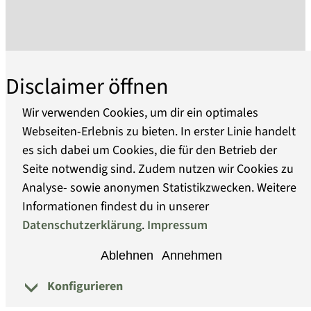
Ausstellungsorte: das Frey-Haus mit seinen
Nebengebäuden - ein bürgerliches, barockes
Juwel im Zentrum der Altstadt, das Gotische
Haus mit seiner Dauerausstellung zu "Alchemie
Disclaimer öffnen
und Alltag" und den mittelalterlichen
Steintortum in der Neustadt mit der Sammlung
Wir verwenden Cookies, um dir ein optimales
zu Havelschifffahrt.
Webseiten-Erlebnis zu bieten. In erster Linie handelt
Im Frey-Haus wird in wechselnden
es sich dabei um Cookies, die für den Betrieb der
Über uns
Sonderausstellungen die jüngere
Seite notwendig sind. Zudem nutzen wir Cookies zu
Stadtgeschichte gezeigt, deren Ereignisse das
Analyse- sowie anonymen Statistikzwecken. Weitere
Barrierefreiheit
Leben der Brandenburger bis heute prägen
Informationen findest du in unserer
sowie eine ständige Ausstellung zur über
Datenschutzerklärung
.
Impressum
Datenschutz
hundert Jahre alten Spielzeugtradition in
Ablehnen
Annehmen
Brandenburg an der Havel, die Kinder wie
Impressum
Sammler für das Blech- und Lineol-Spielzeug
Konfigurieren
© Museumsverband Brandenburg
"Made in Brandenburg an der Havel" begeistert.