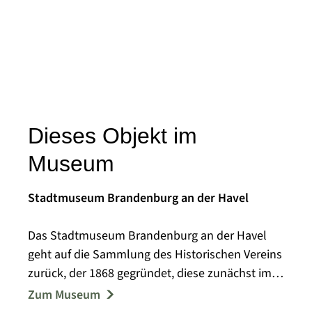
Dieses Objekt im
Museum
Stadtmuseum Brandenburg an der Havel
Das Stadtmuseum Brandenburg an der Havel
geht auf die Sammlung des Historischen Vereins
zurück, der 1868 gegründet, diese zunächst im
Steintorturm, ab 1923 im barocken Frey-Haus
Zum Museum
ausstellte. Das 1919 vom Spielzeugfabrikanten