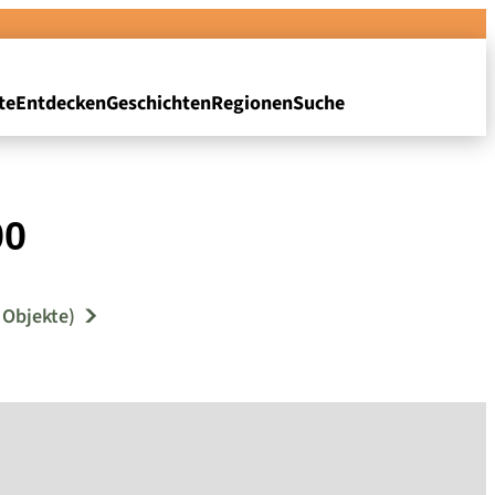
te
Entdecken
Geschichten
Regionen
Suche
00
 Objekte)