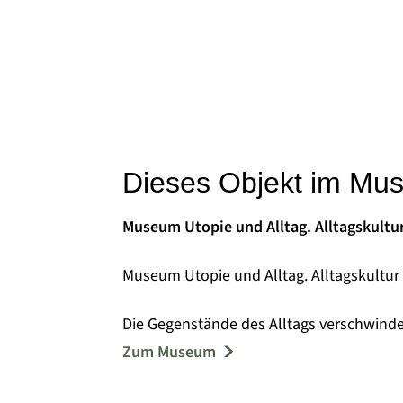
Dieses Objekt im Mu
Museum Utopie und Alltag. Alltagskultu
Museum Utopie und Alltag. Alltagskultur
Die Gegenstände des Alltags verschwinde
beiläufiger sie gebraucht werden. Den A
Zum Museum
Utopie und Alltag am Standort Eisenhütte
zunächst unter dem Namen Dokumentatio