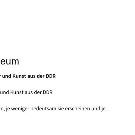
seum
r und Kunst aus der DDR
 und Kunst aus der DDR
n, je weniger bedeutsam sie erscheinen und je
lltagsobjekten aus der DDR hat sich das Museum
nstadt verschrieben. Dort sammelt es seit 1993 -
nszentrum Alltagskultur der DDR -