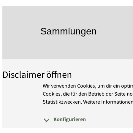
Gebrauchsgegenstände, Fotografien, Dok
2000 Schenkern gestifteten Objekte der 
der DDR-Gesellschaft, das in wechselnden
Sammlungen
Dauerausstellung in den Kontext von Polit
kein Sammelsurium bilden, wird auf die 
wissenschaftliche Erschließung der Samm
Objekte aus dem Bestand des Hauses zei
Disclaimer öffnen
Wir verwenden Cookies, um dir ein optim
Cookies, die für den Betrieb der Seite
Statistikzwecken. Weitere Informationen
Konfigurieren
Über uns
Barrierefreiheit
D