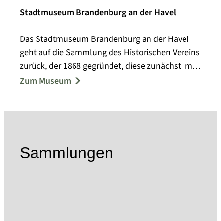
Stadtmuseum Brandenburg an der Havel
Das Stadtmuseum Brandenburg an der Havel
geht auf die Sammlung des Historischen Vereins
zurück, der 1868 gegründet, diese zunächst im
Steintorturm, ab 1923 im barocken Frey-Haus
Zum Museum
ausstellte. Das 1919 vom Spielzeugfabrikanten
Ernst Paul Lehmann erworbene und dem
Historischen Verein für die stadtgeschichtliche
Ausstellung zur Verfügung gestellte Haus
übergaben seine Erben 1939 der Stadt über,
Sammlungen
ebenso übergab der Historische Verein die
Sammlungsbestände in städtisches Eigentum.
Das Stadtmuseum umfasst heute drei
Ausstellungsorte: das Frey-Haus mit seinen
Nebengebäuden - ein bürgerliches, barockes