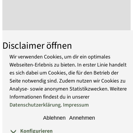
Gebrauchsgegenstände, Fotografien,
Dokumente, Plakate und anderes mehr. Die von
über 2000 Schenkern gestifteten Objekte der
Sammlung bilden so etwas wie ein Sachinventar
der DDR-Gesellschaft, das in wechselnden
Disclaimer öffnen
Ausstellung themenzentriert gezeigt und in der
Dauerausstellung in den Kontext von Politik und
Wir verwenden Cookies, um dir ein optimales
Gesellschaft gestellt wird. Damit die Dinge kein
Webseiten-Erlebnis zu bieten. In erster Linie handelt
Sammelsurium bilden, wird auf die
es sich dabei um Cookies, die für den Betrieb der
Über uns
Kontextualisierung durch Interviews und
Seite notwendig sind. Zudem nutzen wir Cookies zu
wissenschaftliche Erschließung der
Analyse- sowie anonymen Statistikzwecken. Weitere
Barrierefreiheit
Sammlungen Wert gelegt. Die hier
Informationen findest du in unserer
dokumentierten Objekte aus dem Bestand des
Datenschutzerklärung
.
Impressum
Datenschutz
Hauses zeigen Beispiele von
Ablehnen
Annehmen
Gebrauchsgegenständen, die in meist großer
Impressum
Konfigurieren