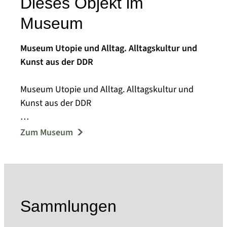
Dieses Objekt im
Museum
Museum Utopie und Alltag. Alltagskultur und
Kunst aus der DDR
Museum Utopie und Alltag. Alltagskultur und
Kunst aus der DDR
Die Gegenstände des Alltags verschwinden, je
Zum Museum
weniger bedeutsam sie erscheinen und je
beiläufiger sie gebraucht werden. Den
Alltagsobjekten aus der DDR hat sich das
Museum Utopie und Alltag am Standort
Eisenhüttenstadt verschrieben. Dort sammelt es
Sammlungen
seit 1993 - zunächst unter dem Namen
Dokumentationszentrum Alltagskultur der DDR -