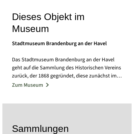
Dieses Objekt im
Museum
Stadtmuseum Brandenburg an der Havel
Das Stadtmuseum Brandenburg an der Havel
geht auf die Sammlung des Historischen Vereins
zurück, der 1868 gegründet, diese zunächst im
Steintorturm, ab 1923 im barocken Frey-Haus
Zum Museum
ausstellte. Das 1919 vom Spielzeugfabrikanten
Ernst Paul Lehmann erworbene und dem
Historischen Verein für die stadtgeschichtliche
Ausstellung zur Verfügung gestellte Haus
übergaben seine Erben 1939 der Stadt über,
Sammlungen
ebenso übergab der Historische Verein die