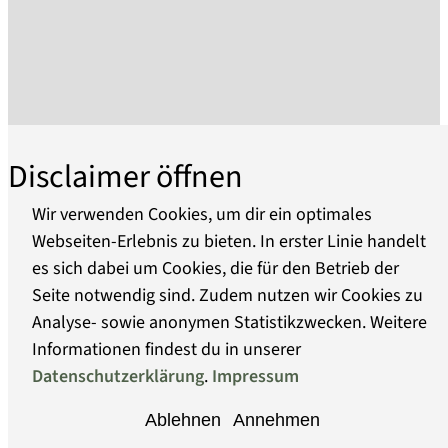
Sammlungsbestände in städtisches Eigentum.
Das Stadtmuseum umfasst heute drei
Ausstellungsorte: das Frey-Haus mit seinen
Nebengebäuden - ein bürgerliches, barockes
Juwel im Zentrum der Altstadt, das Gotische
Haus mit seiner Dauerausstellung zu "Alchemie
Disclaimer öffnen
und Alltag" und den mittelalterlichen
Steintortum in der Neustadt mit der Sammlung
Wir verwenden Cookies, um dir ein optimales
zu Havelschifffahrt.
Webseiten-Erlebnis zu bieten. In erster Linie handelt
Im Frey-Haus wird in wechselnden
es sich dabei um Cookies, die für den Betrieb der
Über uns
Sonderausstellungen die jüngere
Seite notwendig sind. Zudem nutzen wir Cookies zu
Stadtgeschichte gezeigt, deren Ereignisse das
Analyse- sowie anonymen Statistikzwecken. Weitere
Barrierefreiheit
Leben der Brandenburger bis heute prägen
Informationen findest du in unserer
sowie eine ständige Ausstellung zur über
Datenschutzerklärung
.
Impressum
Datenschutz
hundert Jahre alten Spielzeugtradition in
Ablehnen
Annehmen
Brandenburg an der Havel, die Kinder wie