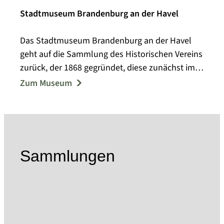
Stadtmuseum Brandenburg an der Havel
Das Stadtmuseum Brandenburg an der Havel
geht auf die Sammlung des Historischen Vereins
zurück, der 1868 gegründet, diese zunächst im
Steintorturm, ab 1923 im barocken Frey-Haus
Zum Museum
ausstellte. Das 1919 vom Spielzeugfabrikanten
Ernst Paul Lehmann erworbene und dem
Historischen Verein für die stadtgeschichtliche
Ausstellung zur Verfügung gestellte Haus
übergaben seine Erben 1939 der Stadt über,
Sammlungen
ebenso übergab der Historische Verein die
Sammlungsbestände in städtisches Eigentum.
Das Stadtmuseum umfasst heute drei
Ausstellungsorte: das Frey-Haus mit seinen
Nebengebäuden - ein bürgerliches, barockes