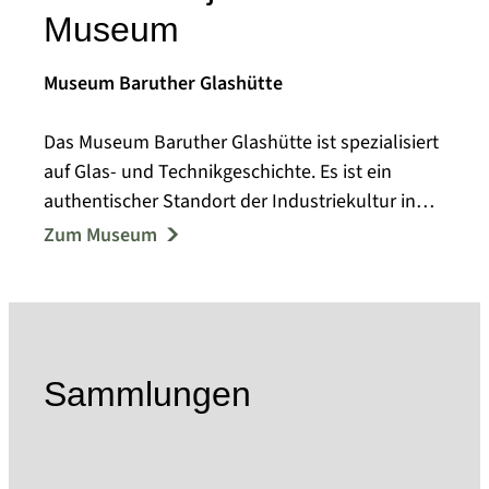
Museum
Museum Baruther Glashütte
Das Museum Baruther Glashütte ist spezialisiert
auf Glas- und Technikgeschichte. Es ist ein
authentischer Standort der Industriekultur in
der Werkssiedlung Baruther Glashütte, die seit
Zum Museum
1716 entstanden ist. Die Museumsgebäude
„Neue Hütte“ (Bj. 1861), Dampfschleiferei (Bj.
1894) und „Haus am Hüttenbahnhof“ (Bj. 1875)
sind Einzeldenkmale und Teil eines Ensembles
aus über 30 Gebäuden, die selbst als Exponate
Sammlungen
zu werten sind.
Das Museum ist Mit-Initiator einer Initiative, die
2023 erfolgreich der manuellen Glasfertigung