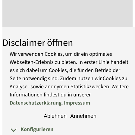
Gebrauchsgegenstände, Fotografien,
Dokumente, Plakate und anderes mehr. Die von
über 2000 Schenkern gestifteten Objekte der
Sammlung bilden so etwas wie ein Sachinventar
der DDR-Gesellschaft, das in wechselnden
Disclaimer öffnen
Ausstellung themenzentriert gezeigt und in der
Dauerausstellung in den Kontext von Politik und
Wir verwenden Cookies, um dir ein optimales
Gesellschaft gestellt wird. Damit die Dinge kein
Webseiten-Erlebnis zu bieten. In erster Linie handelt
Sammelsurium bilden, wird auf die
es sich dabei um Cookies, die für den Betrieb der
Über uns
Kontextualisierung durch Interviews und
Seite notwendig sind. Zudem nutzen wir Cookies zu
wissenschaftliche Erschließung der
Analyse- sowie anonymen Statistikzwecken. Weitere
Barrierefreiheit
Sammlungen Wert gelegt. Die hier
Informationen findest du in unserer
dokumentierten Objekte aus dem Bestand des
Datenschutzerklärung
.
Impressum
Datenschutz
Hauses zeigen Beispiele von
Ablehnen
Annehmen
Gebrauchsgegenständen, die in meist großer
Impressum
Konfigurieren
© Museumsverband Brandenburg