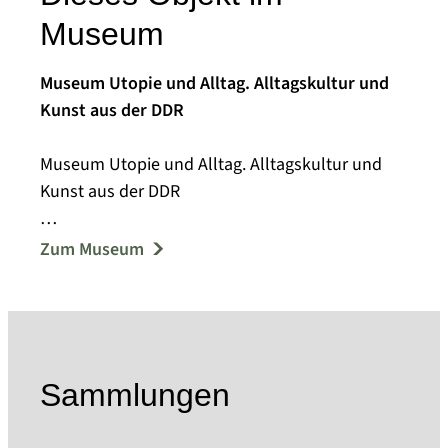
Museum
Museum Utopie und Alltag. Alltagskultur und
Kunst aus der DDR
Museum Utopie und Alltag. Alltagskultur und
Kunst aus der DDR
Die Gegenstände des Alltags verschwinden, je
Zum Museum
weniger bedeutsam sie erscheinen und je
beiläufiger sie gebraucht werden. Den
Alltagsobjekten aus der DDR hat sich das
Museum Utopie und Alltag am Standort
Eisenhüttenstadt verschrieben. Dort sammelt es
Sammlungen
seit 1993 - zunächst unter dem Namen
Dokumentationszentrum Alltagskultur der DDR -