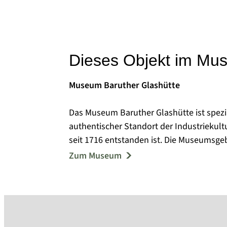
Dieses Objekt im Mu
Museum Baruther Glashütte
Das Museum Baruther Glashütte ist spezial
authentischer Standort der Industriekult
seit 1716 entstanden ist. Die Museumsgeb
(Bj. 1894) und „Haus am Hüttenbahnhof“ (
Zum Museum
Ensembles aus über 30 Gebäuden, die sel
Das Museum ist Mit-Initiator einer Initiat
Glasfertigung von mundgeblasenem Hohl
Immateriellen Kulturerbes der Menschheit
Sonderausstellungen zu Themen der Gesc