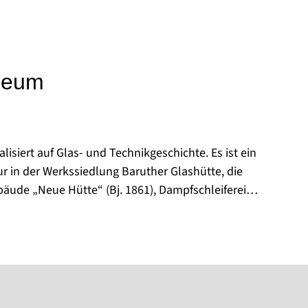
seum
isiert auf Glas- und Technikgeschichte. Es ist ein
ur in der Werkssiedlung Baruther Glashütte, die
äude „Neue Hütte“ (Bj. 1861), Dampfschleiferei
Bj. 1875) sind Einzeldenkmale und Teil eines
bst als Exponate zu werten sind.
ive, die 2023 erfolgreich der manuellen
- und Flachglas den UNESCO-Status des
 verschafft hat und zeigt regelmäßig
hichte des Glases und der allgemeinen