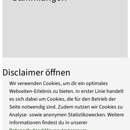
zu werten sind.
Das Museum ist Mit-Initiator einer Initiative, die
2023 erfolgreich der manuellen Glasfertigung
von mundgeblasenem Hohl- und Flachglas den
UNESCO-Status des Immateriellen Kulturerbes
der Menschheit verschafft hat und zeigt
regelmäßig Sonderausstellungen zu Themen
der Geschichte des Glases und der allgemeinen
Kulturgeschichte.
Disclaimer öffnen
In der Neuen Hütte wird die über 3000-jährige
Wir verwenden Cookies, um dir ein optimales
Geschichte des Glases sowie die über 300-
Webseiten-Erlebnis zu bieten. In erster Linie handelt
jährige Betriebsgeschichte der Baruther
es sich dabei um Cookies, die für den Betrieb der
Über uns
Glashütte in der Standesherrschaft Solms-
Seite notwendig sind. Zudem nutzen wir Cookies zu
Baruth erzählt, die bis 1815 zu Sachsen gehörte.
Analyse- sowie anonymen Statistikzwecken. Weitere
Barrierefreiheit
Im 1. OG findet sich eine Darstellung der
Informationen findest du in unserer
physikalischen und chemischen Eigenschaften