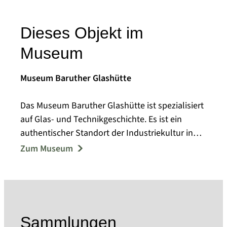
Dieses Objekt im
Museum
Museum Baruther Glashütte
Das Museum Baruther Glashütte ist spezialisiert
auf Glas- und Technikgeschichte. Es ist ein
authentischer Standort der Industriekultur in
der Werkssiedlung Baruther Glashütte, die seit
Zum Museum
1716 entstanden ist. Die Museumsgebäude
„Neue Hütte“ (Bj. 1861), Dampfschleiferei (Bj.
1894) und „Haus am Hüttenbahnhof“ (Bj. 1875)
sind Einzeldenkmale und Teil eines Ensembles
aus über 30 Gebäuden, die selbst als Exponate
Sammlungen