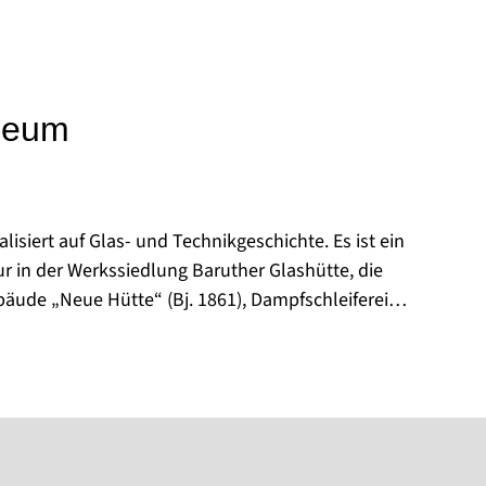
seum
isiert auf Glas- und Technikgeschichte. Es ist ein
ur in der Werkssiedlung Baruther Glashütte, die
äude „Neue Hütte“ (Bj. 1861), Dampfschleiferei
Bj. 1875) sind Einzeldenkmale und Teil eines
bst als Exponate zu werten sind.
ive, die 2023 erfolgreich der manuellen
- und Flachglas den UNESCO-Status des
 verschafft hat und zeigt regelmäßig
hichte des Glases und der allgemeinen