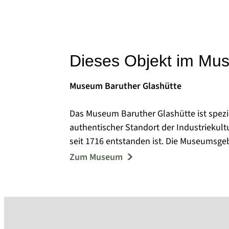
Dieses Objekt im Mu
Museum Baruther Glashütte
Das Museum Baruther Glashütte ist spezial
authentischer Standort der Industriekult
seit 1716 entstanden ist. Die Museumsgeb
(Bj. 1894) und „Haus am Hüttenbahnhof“ (
Zum Museum
Ensembles aus über 30 Gebäuden, die sel
Das Museum ist Mit-Initiator einer Initiat
Glasfertigung von mundgeblasenem Hohl
Immateriellen Kulturerbes der Menschheit
Sonderausstellungen zu Themen der Gesc